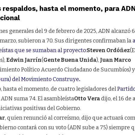
s respaldos, hasta el momento, para ADN
cional
ones generales del 9 de febrero de 2025, ADN alcanzó 6
 marzo, subieron a 70. Sus dirigentes confirmaban la
ístas que se sumaban al proyecto:
Steven Ordóñez
(
s),
Edwin Jarrín
(
Gente Buena Unida
),
Juan Marco
imiento Político Acuerdo Ciudadano de Sucumbíos) y
ura) del Movimiento Construye
.
o, hasta el momento, de cuatro legisladores del
Partido
, ADN suma 74. El asambleísta
Otto Vera
dijo, el 16 de 
iciativas positivas del Gobierno.
ar
, quien renunció al correísmo, dijo que actuará co
bierno contará con su voto (ADN sube a 75) siempre 