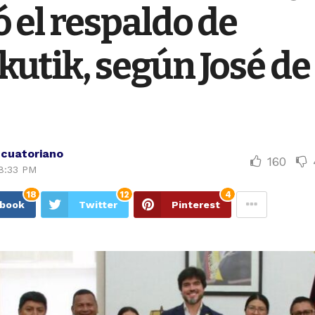
ó el respaldo de
utik, según José de 
Ecuatoriano
160
8:33 PM
18
12
4
ebook
Twitter
Pinterest