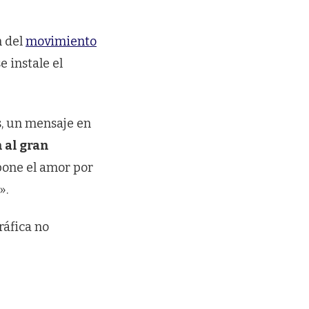
n del
movimiento
e instale el
s, un mensaje en
 al gran
pone el amor por
».
ráfica no