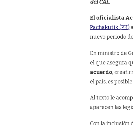
del CAL.
El oficialista 
Pachakutik (PK)
a
nuevo periodo de 
En ministro de Go
el que asegura 
acuerdo
, «reafi
el país, es posib
Al texto le acomp
aparecen las leg
Con la inclusión