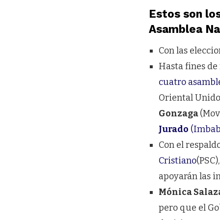
Estos son lo
Asamblea Na
Con las elecci
Hasta fines de
cuatro asamble
Oriental Unido
Gonzaga
(Mov
Jurado
(Imbab
Con el respald
Cristiano
(PSC)
apoyarán las in
Mónica Salaz
pero que el Go