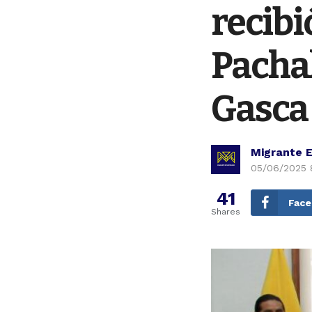
recibi
Pachak
Gasca
Migrante 
05/06/2025 
41
Fac
Shares