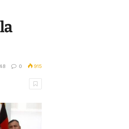
la
48
0
915