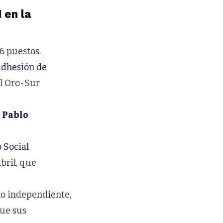
 en la
6 puestos.
adhesión de
El Oro-Sur
Pablo
 Social
abril, que
mo independiente,
que sus