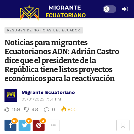
Dark mode
RESUMEN DE NOTICIAS DEL ECUADOR
Noticias para migrantes
Ecuatorianos ADN: Adrián Castro
dice que el presidente de la
República tiene listos proyectos
económicos para la reactivación
Migrante Ecuatoriano
05/01/2025 7:51 PM
159
48
0
900
18
11
4