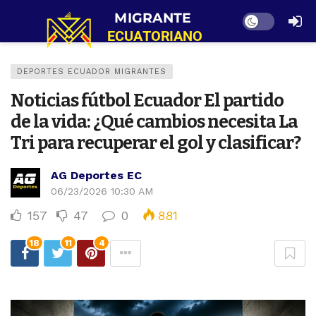
Dark mode
DEPORTES ECUADOR MIGRANTES
Noticias fútbol Ecuador El partido
de la vida: ¿Qué cambios necesita La
Tri para recuperar el gol y clasificar?
AG Deportes EC
06/23/2026 10:30 AM
157
47
0
881
18
11
4