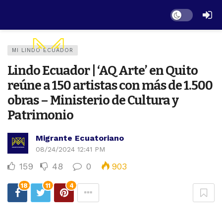
Dark mode
MI LINDO ECUADOR
Lindo Ecuador | ‘AQ Arte’ en Quito
reúne a 150 artistas con más de 1.500
obras – Ministerio de Cultura y
Patrimonio
Migrante Ecuatoriano
08/24/2024 12:41 PM
159
48
0
903
18
11
4